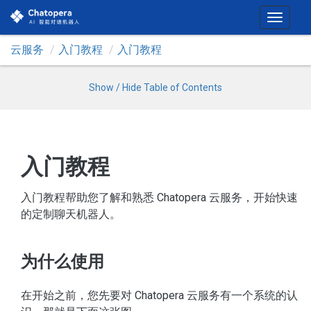
T
o
云服务
入门教程
入门教程
g
g
l
Show / Hide Table of Contents
e
n
a
v
入门教程
i
g
入门教程帮助您了解和熟悉 Chatopera 云服务，开始快速
a
的定制聊天机器人。
t
i
o
为什么使用
n
在开始之前，您先要对 Chatopera 云服务有一个系统的认